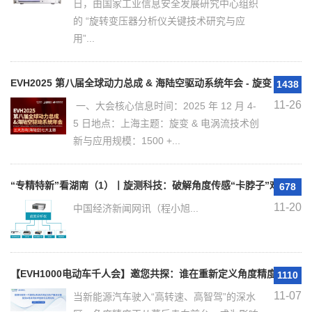
日，由国家工业信息安全发展研究中心组织
的 “旋转变压器分析仪关键技术研究与应
用”...
​EVH2025 第八届全球动力总成 & 海陆空驱动系统年会 - 旋变 & 
1438
11-26
一、大会核心信息时间：2025 年 12 月 4-
5 日地点：上海主题：旋变 & 电涡流技术创
新与应用规模：1500 +...
“专精特新”看湖南（1）丨旋测科技：破解角度传感“卡脖子”难题 领
678
11-20
中国经济新闻网讯（程小旭...
【EVH1000电动车千人会】邀您共探：谁在重新定义角度精度？
1110
11-07
当新能源汽车驶入“高转速、高智驾”的深水