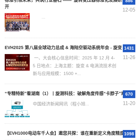
标准引领未来，共筑行业基石 ——"旋转变压器标准化发展研讨会"暨
886
开
12-05
...
​EVH2025 第八届全球动力总成 & 海陆空驱动系统年会 - 旋变 & 
1431
11-26
一、大会核心信息时间：2025 年 12 月 4-
5 日地点：上海主题：旋变 & 电涡流技术创
新与应用规模：1500 +...
“专精特新”看湖南（1）丨旋测科技：破解角度传感“卡脖子”难题 领
670
11-20
中国经济新闻网讯（程小旭...
【EVH1000电动车千人会】邀您共探：谁在重新定义角度精度？
1098