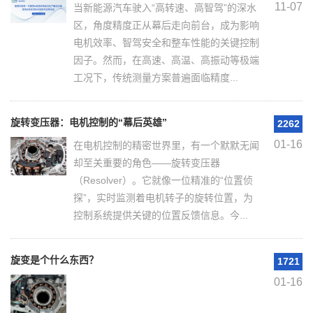
11-07
当新能源汽车驶入“高转速、高智驾”的深水
区，角度精度正从幕后走向前台，成为影响
电机效率、智驾安全和整车性能的关键控制
因子。然而，在高速、高温、高振动等极端
工况下，传统测量方案普遍面临精度...
旋转变压器：电机控制的“幕后英雄”
2262
01-16
在电机控制的精密世界里，有一个默默无闻
却至关重要的角色——旋转变压器
（Resolver）。它就像一位精准的“位置侦
探”，实时监测着电机转子的旋转位置，为
控制系统提供关键的位置反馈信息。今...
旋变是个什么东西？
1721
01-16