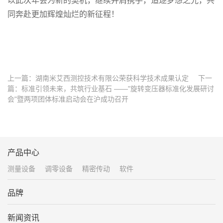
以此次年会为新的契机，继续并肩携手，追逐梦想之光，共
同奔赴更加辉煌灿烂的新征程！
上一篇：
湖南米艾西测控技术有限公荣获科学技术成果认定
下一
篇：
标准引领未来，共筑行业基石 ——"旋转变压器标准化发展研讨
会"暨两项团体标准启动会在沪成功召开
产品中心
测量设备
调零设备
精密传动
软件
品牌
新闻资讯