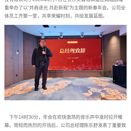
重举办了以“并肩逐光 共赴新程”为主题的新春年会。公司全
体员工齐聚一堂，共享荣耀时刻，共绘发展蓝图。
下午14时30分，年会在欢快激昂的音乐声中准时拉开帷
幕。简短而热烈的开场后，公司总经理陈乐舒发表了重要致