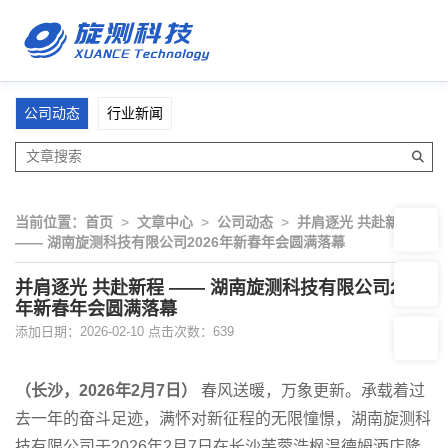
公司动态
行业新闻
当前位置：
首页
>
文章中心
>
公司动态
>
并肩逐光 共赴新程
—— 湖南旋测科技有限公司2026年新春年会圆满落幕
并肩逐光 共赴新程 —— 湖南旋测科技有限公司2026
年新春年会圆满落幕
添加日期：2026-02-10 点击次数：639
（长沙，2026年2月7日）
春风送暖，万象更新。承载着过
去一年的奋斗足迹，满怀对新征程的无限憧憬，湖南旋测科
技有限公司于2026年2月7日在长沙芙蓉浩枫温德姆酒店隆