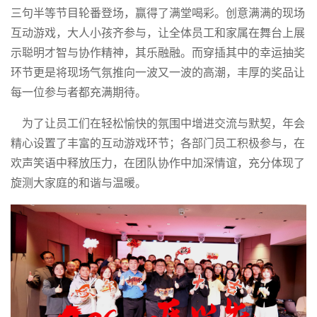
三句半等节目轮番登场，赢得了满堂喝彩。创意满满的现场
互动游戏，大人小孩齐参与，让全体员工和家属在舞台上展
示聪明才智与协作精神，其乐融融。而穿插其中的幸运抽奖
环节更是将现场气氛推向一波又一波的高潮，丰厚的奖品让
每一位参与者都充满期待。
为了让员工们在轻松愉快的氛围中增进交流与默契，年会
精心设置了丰富的互动游戏环节；各部门员工积极参与，在
欢声笑语中释放压力，在团队协作中加深情谊，充分体现了
旋测大家庭的和谐与温暖。