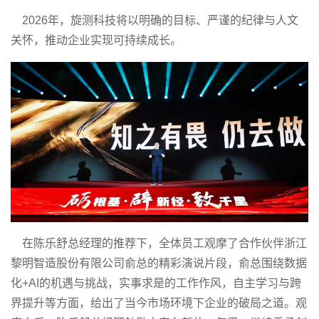
2026年，旋测科技将以明确的目标、严谨的纪律与人文
关怀，推动企业实现可持续成长。
在陈乐舒总经理的推荐下，全体员工观摩了合作伙伴浙江
黎明智造股份有限公司俞总的精彩演说片段，俞总围绕数据
化+AI的机遇与挑战，实事求是的工作作风，自主学习与跨
界提升等方面，给出了当今市场环境下企业的破局之道。观